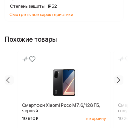
Степень защиты
IP52
Смотреть все характеристики
Похожие товары
Смартфон Xiaomi Poco M7, 6/128 ГБ,
Смар
черный
голу
10 910₽
в корзину
10 2