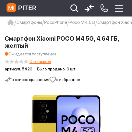
Смартфоны
PocoPhone
Poco M4 5G
Смартфон Xiaom
xiaomi
Xiaomi 13
xiaomi 13t
redmi 12c
Смартфон Xiaomi POCO M4 5G, 4.64 ГБ,
Xiaomi 9 про
xiaomi redmi 12c
желтый
Ожидается поступление
0 отзывов
артикул:
5420
Было продано: 0 шт
в список сравнения
в избранное