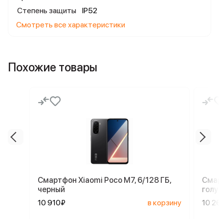
Степень защиты
IP52
Смотреть все характеристики
Похожие товары
Смартфон Xiaomi Poco M7, 6/128 ГБ,
Смар
черный
голу
10 910₽
в корзину
10 2