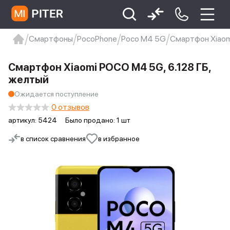
Смартфоны
PocoPhone
Poco M4 5G
Смартфон Xiaom
xiaomi
Xiaomi 13
xiaomi 13t
redmi 12c
Смартфон Xiaomi POCO M4 5G, 6.128 ГБ,
Xiaomi 9 про
xiaomi redmi 12c
желтый
Ожидается поступление
0 отзывов
артикул:
5424
Было продано: 1 шт
в список сравнения
в избранное