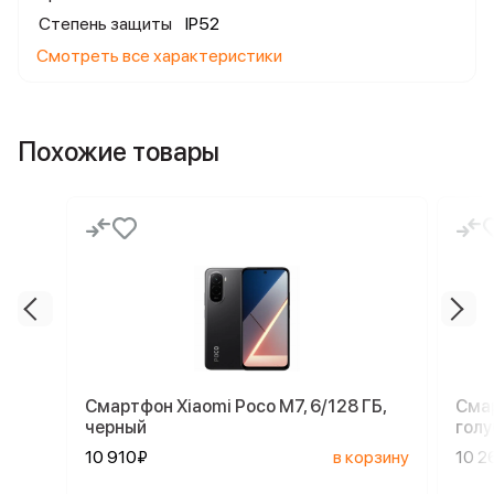
Степень защиты
IP52
Смотреть все характеристики
Похожие товары
Смартфон Xiaomi Poco M7, 6/128 ГБ,
Смар
черный
голу
10 910₽
в корзину
10 2