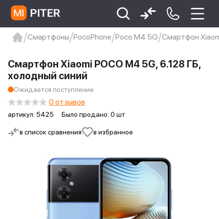
Смартфоны
PocoPhone
Poco M4 5G
Смартфон Xiaom
xiaomi
Xiaomi 13
xiaomi 13t
redmi 12c
Смартфон Xiaomi POCO M4 5G, 6.128 ГБ,
Xiaomi 9 про
xiaomi redmi 12c
холодный синий
Ожидается поступление
0 отзывов
артикул:
5425
Было продано: 0 шт
в список сравнения
в избранное