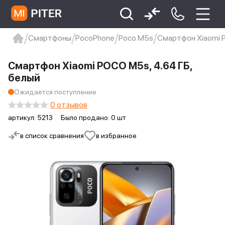
Смартфоны
PocoPhone
Poco M5s
Смартфон Xiaomi P
xiaomi
Xiaomi 13
xiaomi 13t
redmi 12c
Смартфон Xiaomi POCO M5s, 4.64 ГБ,
Xiaomi 9 про
xiaomi redmi 12c
белый
Ожидается поступление
0 отзывов
артикул:
5213
Было продано: 0 шт
в список сравнения
в избранное