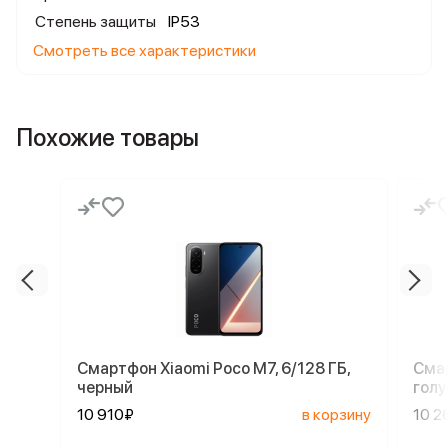
Степень защиты
IP53
Смотреть все характеристики
Похожие товары
Смартфон Xiaomi Poco M7, 6/128 ГБ,
Смар
черный
голу
10 910₽
в корзину
10 2