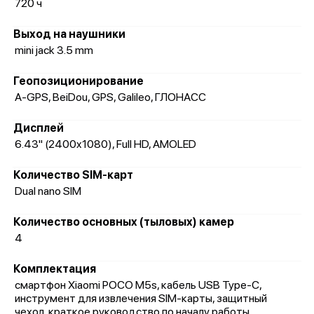
720 ч
Выход на наушники
mini jack 3.5 mm
Геопозиционирование
A-GPS, BeiDou, GPS, Galileo, ГЛОНАСС
Дисплей
6.43" (2400x1080), Full HD, AMOLED
Количество SIM-карт
Dual nano SIM
Количество основных (тыловых) камер
4
Комплектация
смартфон Xiaomi POCO M5s, кабель USB Type-C,
инструмент для извлечения SIM-карты, защитный
чехол, краткое руководство по началу работы,