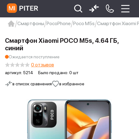
Смартфоны
PocoPhone
Poco M5s
Смартфон Xiaomi P
xiaomi
Xiaomi 13
xiaomi 13t
redmi 12c
Смартфон Xiaomi POCO M5s, 4.64 ГБ,
Xiaomi 9 про
xiaomi redmi 12c
синий
Ожидается поступление
0 отзывов
артикул:
5214
Было продано: 0 шт
в список сравнения
в избранное