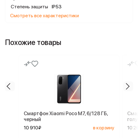
Степень защиты
IP53
Смотреть все характеристики
Похожие товары
Смартфон Xiaomi Poco M7, 6/128 ГБ,
Смар
черный
голу
10 910₽
в корзину
10 2