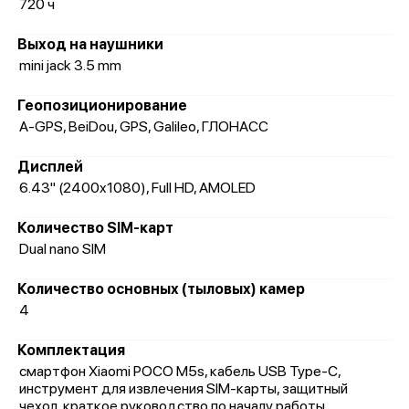
720 ч
Выход на наушники
mini jack 3.5 mm
Геопозиционирование
A-GPS, BeiDou, GPS, Galileo, ГЛОНАСС
Дисплей
6.43" (2400x1080), Full HD, AMOLED
Количество SIM-карт
Dual nano SIM
Количество основных (тыловых) камер
4
Комплектация
смартфон Xiaomi POCO M5s, кабель USB Type-C,
инструмент для извлечения SIM-карты, защитный
чехол, краткое руководство по началу работы,