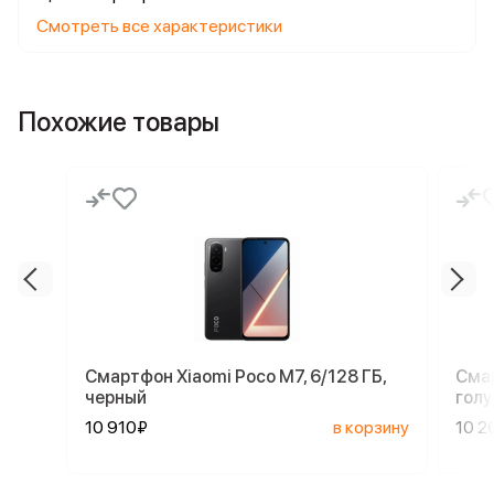
Смотреть все характеристики
Похожие товары
Смартфон Xiaomi Poco M7, 6/128 ГБ,
Смар
черный
голу
10 910₽
в корзину
10 2