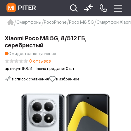
Смартфоны
PocoPhone
Poco M8 5G
Смартфон Xiaomi
xiaomi
Xiaomi 13
xiaomi 13t
redmi 12c
Xiaomi Poco M8 5G, 8/512 ГБ,
Xiaomi 9 про
xiaomi redmi 12c
серебристый
Ожидается поступление
0 отзывов
артикул:
6053
Было продано: 0 шт
в список сравнения
в избранное