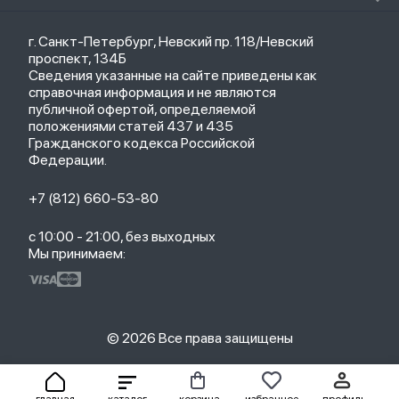
Кредит
Защитные стекла и пленки
Термометры
Весь каталог
Политика возврата
Ремешки
Товары для детей
г. Санкт-Петербург, Невский пр. 118/Невский
Новые поступления
Политика конфиденциальности
Рюкзаки
Саундбары
проспект, 134Б
Популярное
Оплата и доставка
Кабели
Мониторы
Сведения указанные на сайте приведены как
Акции
Партнерская программа
Зарядные устройства
ТВ-приставки
справочная информация и не являются
Гарантия
публичной офертой, определяемой
Обмен и возврат
положениями статей 437 и 435
Бонусы
Гражданского кодекса Российской
Trade-in
Федерации.
+7 (812) 660-53-80
с 10:00 - 21:00, без выходных
Мы принимаем:
© 2026 Все права защищены