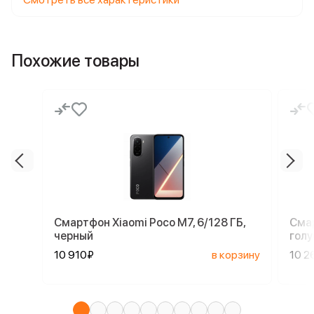
Похожие товары
Смартфон Xiaomi Poco M7, 6/128 ГБ,
Смар
черный
голу
10 910₽
в корзину
10 2