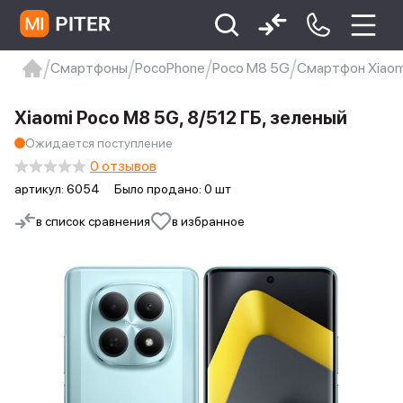
Смартфоны
PocoPhone
Poco M8 5G
Смартфон Xiaomi
xiaomi
Xiaomi 13
xiaomi 13t
redmi 12c
Xiaomi Poco M8 5G, 8/512 ГБ, зеленый
Xiaomi 9 про
xiaomi redmi 12c
Ожидается поступление
0 отзывов
артикул:
6054
Было продано: 0 шт
в список сравнения
в избранное